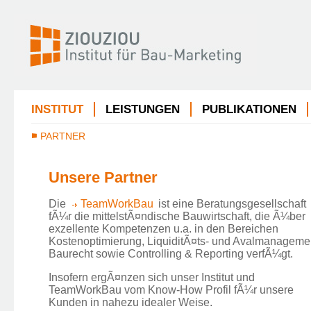
INSTITUT
LEISTUNGEN
PUBLIKATIONEN
PARTNER
Unsere Partner
Die
TeamWorkBau
ist eine Beratungsgesellschaft
fÃ¼r die mittelstÃ¤ndische Bauwirtschaft, die Ã¼ber
exzellente Kompetenzen u.a. in den Bereichen
Kostenoptimierung, LiquiditÃ¤ts- und Avalmanageme
Baurecht sowie Controlling & Reporting verfÃ¼gt.
Insofern ergÃ¤nzen sich unser Institut und
TeamWorkBau vom Know-How Profil fÃ¼r unsere
Kunden in nahezu idealer Weise.